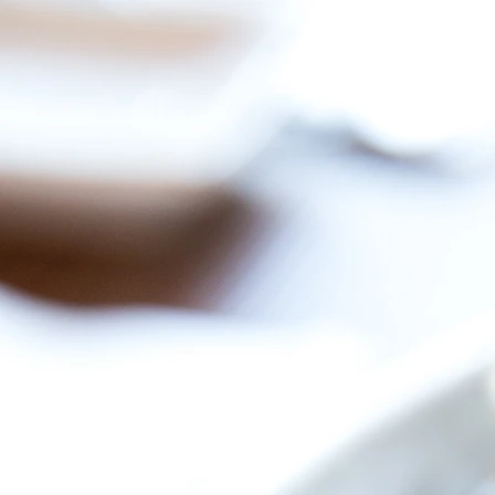
مكونات
بيت